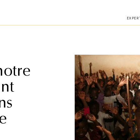
téléphone.
EXPER
notre
int
ons
e