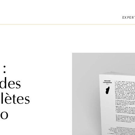
téléphone.
EXPER
:
 des
ètes
lo