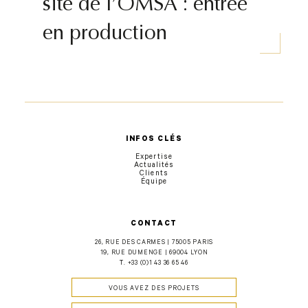
site de l’OMSA : entrée
en production
INFOS CLÉS
Expertise
Actualités
Clients
Équipe
CONTACT
26, RUE DES CARMES | 75005 PARIS
19, RUE DUMENGE | 69004 LYON
T.
+33 (0)1 43 36 65 46
VOUS AVEZ DES PROJETS