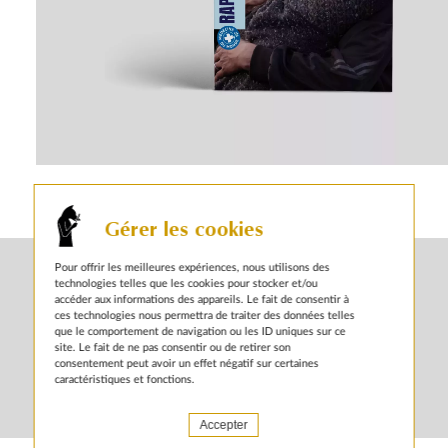
autres actualités sur le même sujet
Gérer les cookies
Pour offrir les meilleures expériences, nous utilisons des
technologies telles que les cookies pour stocker et/ou
accéder aux informations des appareils. Le fait de consentir à
ces technologies nous permettra de traiter des données telles
que le comportement de navigation ou les ID uniques sur ce
site. Le fait de ne pas consentir ou de retirer son
consentement peut avoir un effet négatif sur certaines
caractéristiques et fonctions.
Accepter
2 OCTOBRE 2025