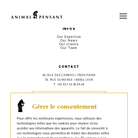
Pour une meilleure expérience sur notre site, veuillez retourner votre
téléphone.
INFOS
Our Expertise
Our News
Our clients
Our Team
CONTACT
26, RUE DES CARMES | 75005 PARIS
19, RUE DUMENGE | 69004 LYON
T.
+33 (0)1 43 36 65 46
YOU'VE GOT PROJECTS
Gérer le consentement
YOU'VE GOT TALENT
Pour offrir les meilleures expériences, nous utilisons des
technologies telles que les cookies pour stocker et/ou
accéder aux informations des appareils. Le fait de consentir à
Facebook
Linkedin
Twitter
Instagram
ces technologies nous permettra de traiter des données telles