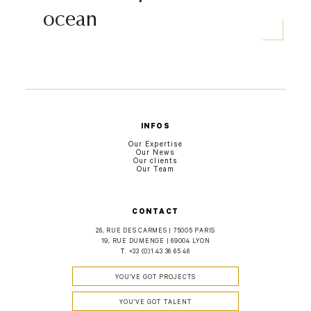
ocean
INFOS
Our Expertise
Our News
Our clients
Our Team
CONTACT
26, RUE DES CARMES | 75005 PARIS
19, RUE DUMENGE | 69004 LYON
T.
+33 (0)1 43 36 65 46
YOU'VE GOT PROJECTS
YOU'VE GOT TALENT