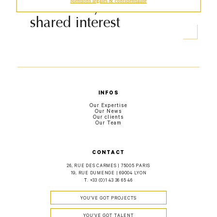
community around a
Mentions légales & confidentialité
shared interest
INFOS
Our Expertise
Our News
Our clients
Our Team
CONTACT
26, RUE DES CARMES | 75005 PARIS
19, RUE DUMENGE | 69004 LYON
T.
+33 (0)1 43 36 65 46
YOU'VE GOT PROJECTS
YOU'VE GOT TALENT