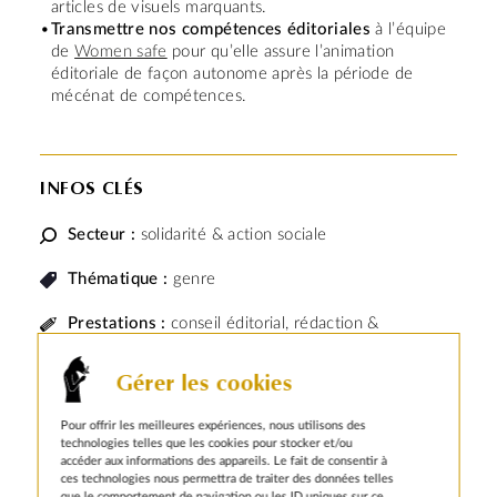
articles de visuels marquants.
Transmettre nos compétences éditoriales
à l’équipe
de
Women safe
pour qu’elle assure l’animation
éditoriale de façon autonome après la période de
mécénat de compétences.
INFOS CLÉS
Secteur :
solidarité & action sociale
Thématique :
genre
Prestations :
conseil éditorial, rédaction &
réécriture, photo & recherches icono, SEO
Gérer les cookies
Women Safe
est la première association en France à
avoir proposé une prise en charge gratuite et
Pour offrir les meilleures expériences, nous utilisons des
pluridisciplinaire des victimes de genre, et plus
technologies telles que les cookies pour stocker et/ou
généralement des femmes et des enfants témoins
accéder aux informations des appareils. Le fait de consentir à
ou victimes de violences.
ces technologies nous permettra de traiter des données telles
que le comportement de navigation ou les ID uniques sur ce