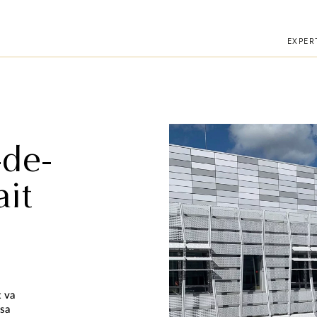
téléphone.
EXPER
-de-
ait
t va
 sa