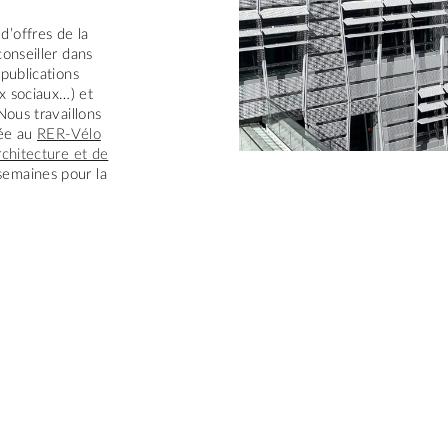
’offres de la
conseiller dans
(publications
ux sociaux…) et
Nous travaillons
iée au
RER-Vélo
rchitecture et de
semaines pour la