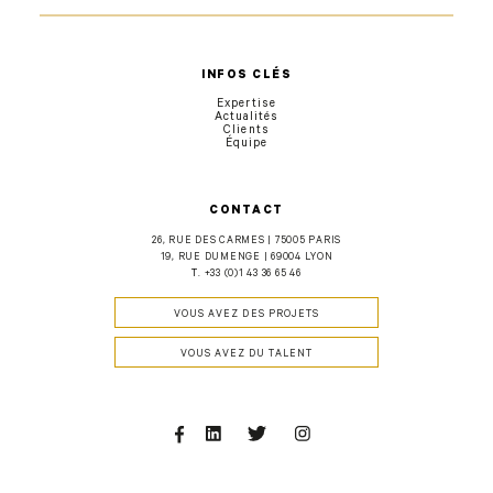
INFOS CLÉS
Expertise
Actualités
Clients
Équipe
CONTACT
26, RUE DES CARMES | 75005 PARIS
19, RUE DUMENGE | 69004 LYON
T.
+33 (0)1 43 36 65 46
VOUS AVEZ DES PROJETS
VOUS AVEZ DU TALENT
Facebook
Linkedin
Twitter
Instagram