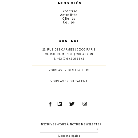
INFOS CLÉS
Expertise
Actualités
Clients
Équipe
CONTACT
26, RUE DES CARMES | 75005 PARIS
19, RUE DUMENGE | 69004 LYON
T.
+33 (0)1 43 36 65 46
VOUS AVEZ DES PROJETS
VOUS AVEZ DU TALENT
Facebook
Linkedin
Twitter
Instagram
INSCRIVEZ-VOUS À NOTRE NEWSLETTER
Mentions légales