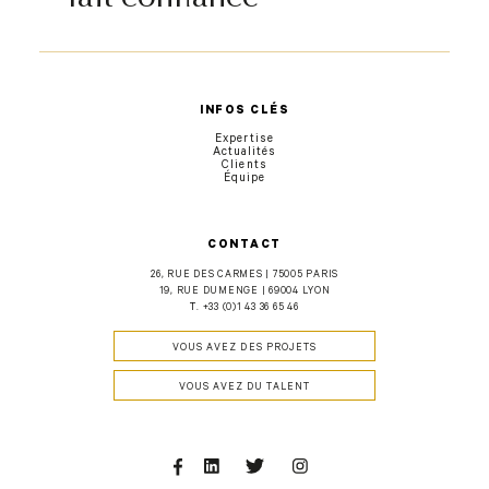
INFOS CLÉS
Expertise
Actualités
Clients
Équipe
CONTACT
26, RUE DES CARMES | 75005 PARIS
19, RUE DUMENGE | 69004 LYON
T.
+33 (0)1 43 36 65 46
VOUS AVEZ DES PROJETS
VOUS AVEZ DU TALENT
Facebook
Linkedin
Twitter
Instagram