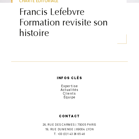
CHARTE ÉDITORIALE
Francis Lefebvre
Formation revisite son
histoire
INFOS CLÉS
Expertise
Actualités
Clients
Équipe
CONTACT
26, RUE DES CARMES | 75005 PARIS
19, RUE DUMENGE | 69004 LYON
T.
+33 (0)1 43 36 65 46