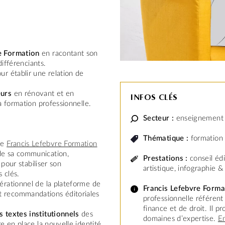
re Formation
en racontant son
différenciants.
ur établir une relation de
eurs
en rénovant et en
INFOS CLÉS
la formation professionnelle.
Secteur :
enseignement 
Thématique :
formation 
de
Francis Lefebvre Formation
de sa communication,
Prestations :
conseil édi
 pour stabiliser son
artistique, infographie &
 clés.
érationnel de la plateforme de
Francis Lefebvre Form
 recommandations éditoriales
professionnelle référent 
finance et de droit. Il 
s textes institutionnels
des
domaines d’expertise.
En
re en place la nouvelle identité