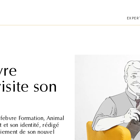
téléphone.
EXPER
vre
isite son
efebvre Formation, Animal
 et son identité, rédigé
loiement de son nouvel