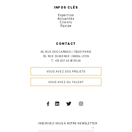
INFOS CLÉS
Expertise
Actualités
Clients
Équipe
CONTACT
26, RUE DES CARMES | 75005 PARIS
19, RUE DUMENGE | 69004 LYON
T.
+33 (0)1 43 36 65 46
VOUS AVEZ DES PROJETS
VOUS AVEZ DU TALENT
Facebook
Linkedin
Twitter
Instagram
INSCRIVEZ-VOUS À NOTRE NEWSLETTER