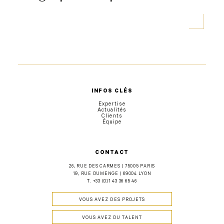
INFOS CLÉS
Expertise
Actualités
Clients
Équipe
CONTACT
26, RUE DES CARMES | 75005 PARIS
19, RUE DUMENGE | 69004 LYON
T.
+33 (0)1 43 36 65 46
VOUS AVEZ DES PROJETS
VOUS AVEZ DU TALENT