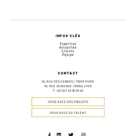
INFOS CLÉS
Expertise
Actualités
Clients
Équipe
CONTACT
26, RUE DES CARMES | 75005 PARIS
19, RUE DUMENGE | 69004 LYON
T.
+33 (0)1 43 36 65 46
VOUS AVEZ DES PROJETS
VOUS AVEZ DU TALENT
Facebook
Linkedin
Twitter
Instagram