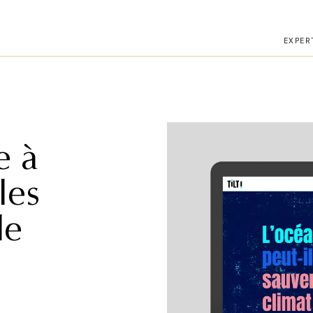
téléphone.
EXPER
e à
les
de