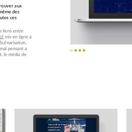
trouver aux
 même des
utes ces
s liens entre
tif
mis en ligne à
Scénarisation,
imal pensant a
t, le média de