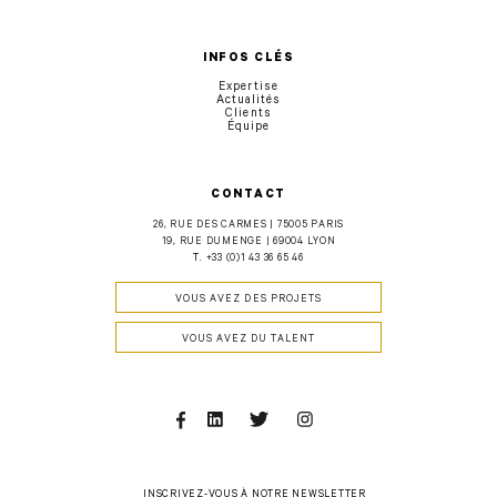
INFOS CLÉS
Expertise
Actualités
Clients
Équipe
CONTACT
26, RUE DES CARMES | 75005 PARIS
19, RUE DUMENGE | 69004 LYON
T.
+33 (0)1 43 36 65 46
VOUS AVEZ DES PROJETS
VOUS AVEZ DU TALENT
Facebook
Linkedin
Twitter
Instagram
INSCRIVEZ-VOUS À NOTRE NEWSLETTER