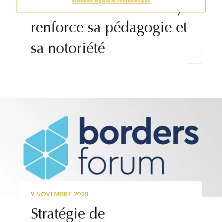
Mentions légales & confidentialité
Contenus web : Wizway
renforce sa pédagogie et
sa notoriété
9 NOVEMBRE 2020
Stratégie de