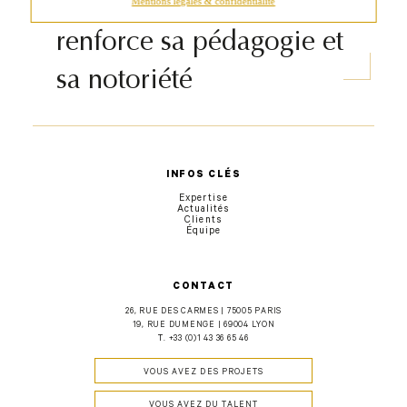
Contenus web : Wizway
Mentions légales & confidentialité
renforce sa pédagogie et
sa notoriété
INFOS CLÉS
Expertise
Actualités
Clients
Équipe
CONTACT
26, RUE DES CARMES | 75005 PARIS
19, RUE DUMENGE | 69004 LYON
T.
+33 (0)1 43 36 65 46
VOUS AVEZ DES PROJETS
VOUS AVEZ DU TALENT