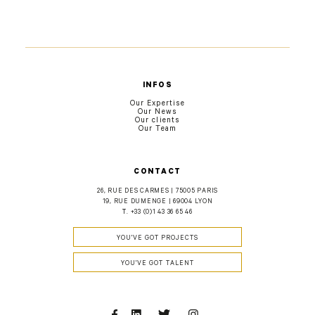
INFOS
Our Expertise
Our News
Our clients
Our Team
CONTACT
26, RUE DES CARMES | 75005 PARIS
19, RUE DUMENGE | 69004 LYON
T.
+33 (0)1 43 36 65 46
YOU'VE GOT PROJECTS
YOU'VE GOT TALENT
Facebook
Linkedin
Twitter
Instagram