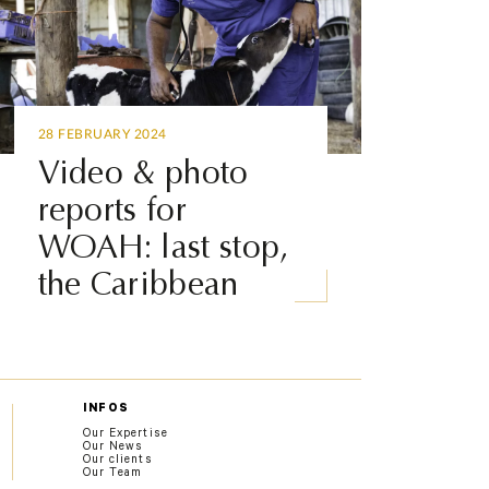
28 FEBRUARY 2024
Video & photo
reports for
WOAH: last stop,
the Caribbean
INFOS
Our Expertise
Our News
Our clients
Our Team