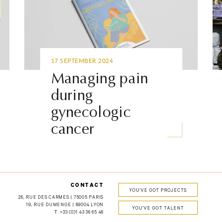
17 SEPTEMBER 2024
Managing pain
during
gynecologic
cancer
CONTACT
YOU'VE GOT PROJECTS
26, RUE DES CARMES | 75005 PARIS
19, RUE DUMENGE | 69004 LYON
YOU'VE GOT TALENT
T.
+33 (0)1 43 36 65 46