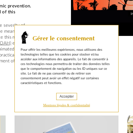
mic prevention.
 of this
e severity of
he means to
te this message,
Gérer le consentement
(WOAH)
entrusted
nimated film. Our
Pour offrir les meilleures expériences, nous utilisons des
practical
technologies telles que les cookies pour stocker et/ou
accéder aux informations des appareils. Le fait de consentir à
pment of a
ces technologies nous permettra de traiter des données telles
que le comportement de navigation ou les ID uniques sur ce
site. Le fait de ne pas consentir ou de retirer son
consentement peut avoir un effet négatif sur certaines
caractéristiques et fonctions.
Accepter
Mentions légales & confidentialité