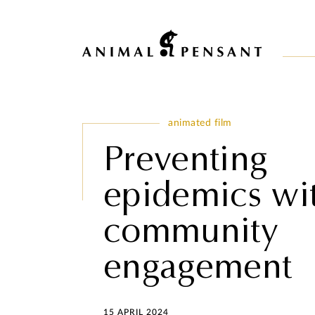
Pour une meilleure expérience sur notre site, veuillez retourner votre 
animated film
Preventing
epidemics wi
community
engagement
15 APRIL 2024