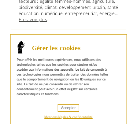
secteurs : égalité femmes-hommes, agriculture,
biodiversité, climat, développement urbain, santé,
éducation, numérique, entrepreneuriat, énergie…
En savoir plus
.
Gérer les cookies
Pour offrir les meilleures expériences, nous utilisons des
technologies telles que les cookies pour stocker et/ou
accéder aux informations des appareils. Le fait de consentir à
Animal pensant est devenu un
ces technologies nous permettra de traiter des données telles
partenaire indispensable pour la
que le comportement de navigation ou les ID uniques sur ce
communication interne de l’AFD.
site. Le fait de ne pas consentir ou de retirer son
Merci pour l’expertise dont la
consentement peut avoir un effet négatif sur certaines
caractéristiques et fonctions.
stratégie éditoriale interne a pu
profiter.
Accepter
Julie Depuydt - Responsable de la
communication interne
Mentions légales & confidentialité