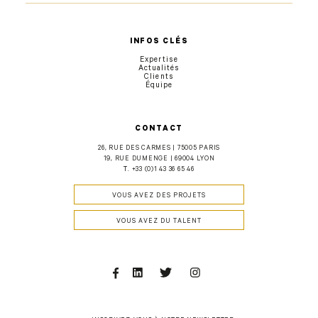
INFOS CLÉS
Expertise
Actualités
Clients
Équipe
CONTACT
26, RUE DES CARMES | 75005 PARIS
19, RUE DUMENGE | 69004 LYON
T.
+33 (0)1 43 36 65 46
VOUS AVEZ DES PROJETS
VOUS AVEZ DU TALENT
Facebook
Linkedin
Twitter
Instagram