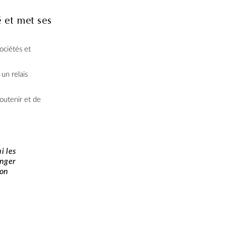
 et met ses
sociétés et
un relais
soutenir et de
i les
anger
ion