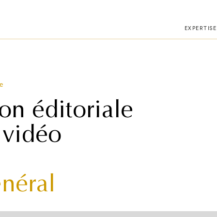
téléphone.
EXPERTISE
e
n éditoriale
 vidéo
énéral