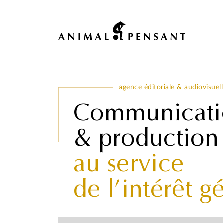
Pour une meilleure expérience sur notre site, veuillez retourner votre 
agence éditoriale & audiovisuell
Communicatio
& production
au service
de l’intérêt g