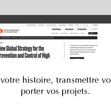
RAPPORT D'IMPACT
Une ligne éditoriale pensée
pour durer : six éditions du
rapport impact de STOA
votre histoire, transmettre vo
porter vos projets.