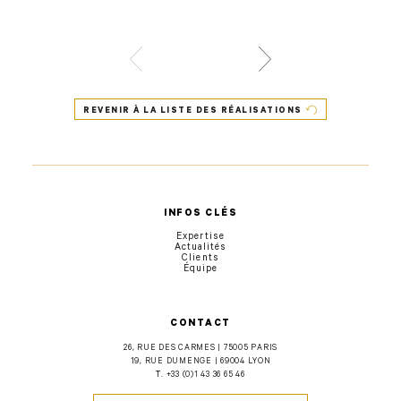
REVENIR À LA LISTE DES RÉALISATIONS
INFOS CLÉS
Expertise
Actualités
Clients
Équipe
CONTACT
26, RUE DES CARMES | 75005 PARIS
19, RUE DUMENGE | 69004 LYON
T.
+33 (0)1 43 36 65 46