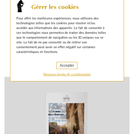
Gérer les cookies
Conseil d’État :
Pilier de l’État de droit, le Conseil
d’État est une institution centrale de la Cinquième
Pour offrir les meilleures expériences, nous utilisons des
République. Il conseille le Gouvernement et les
technologies telles que les cookies pour stocker et/ou
parlementaires dans l’élaboration de la loi. Juge
accéder aux informations des appareils. Le fait de consentir à
suprême, il tranche les litiges entre les citoyens et
ces technologies nous permettra de traiter des données telles
l’administration.
En savoir plus
que le comportement de navigation ou les ID uniques sur ce
site. Le fait de ne pas consentir ou de retirer son
consentement peut avoir un effet négatif sur certaines
caractéristiques et fonctions.
Accepter
Mentions légales & confidentialité