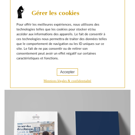
infographie & illustration, photo & recherches icono,
design ux, développement web, SEO
Gérer les cookies
Conseil d’État :
Pilier de l’État de droit, le Conseil
Pour offrir les meilleures expériences, nous utilisons des
d’État est une institution centrale de la Cinquième
technologies telles que les cookies pour stocker et/ou
République. Il conseille le Gouvernement et les
accéder aux informations des appareils. Le fait de consentir à
parlementaires dans l’élaboration de la loi. Juge
ces technologies nous permettra de traiter des données telles
suprême, il tranche les litiges entre les citoyens et
que le comportement de navigation ou les ID uniques sur ce
site. Le fait de ne pas consentir ou de retirer son
l’administration.
En savoir plus
consentement peut avoir un effet négatif sur certaines
caractéristiques et fonctions.
Accepter
Mentions légales & confidentialité