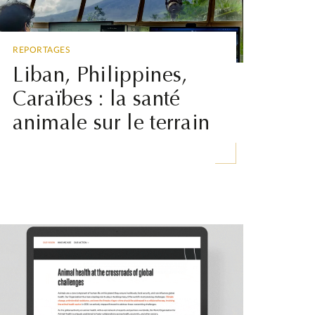
REPORTAGES
6 OCT
Liban, Philippines,
Pr
Caraïbes : la santé
po
animale sur le terrain
au