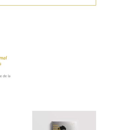
imal
s
e de la