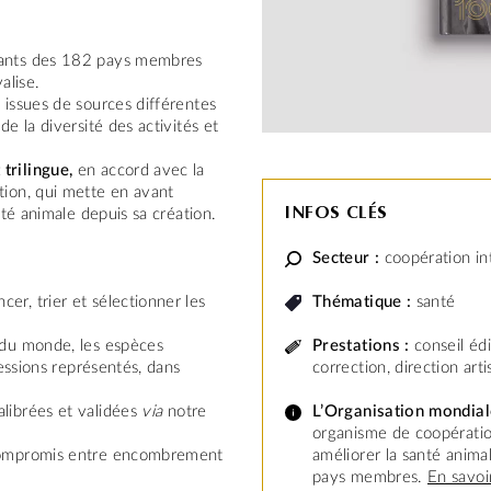
tants des 182 pays membres
alise.
s
issues de sources différentes
e la diversité des activités et
trilingue,
en accord avec la
tion, qui mette en avant
INFOS CLÉS
nté animale depuis sa création.
Secteur :
coopération in
Thématique :
santé
cer, trier et sélectionner les
Prestations :
conseil édi
 du monde, les espèces
correction, direction art
fessions représentés, dans
L’Organisation mondial
calibrées et validées
via
notre
organisme de coopératio
améliorer la santé anim
 compromis entre encombrement
pays membres.
En savoi