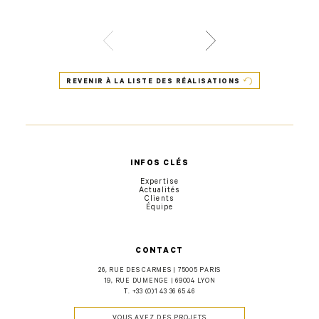
REVENIR À LA LISTE DES RÉALISATIONS
INFOS CLÉS
Expertise
Actualités
Clients
Équipe
CONTACT
26, RUE DES CARMES | 75005 PARIS
19, RUE DUMENGE | 69004 LYON
T.
+33 (0)1 43 36 65 46
VOUS AVEZ DES PROJETS